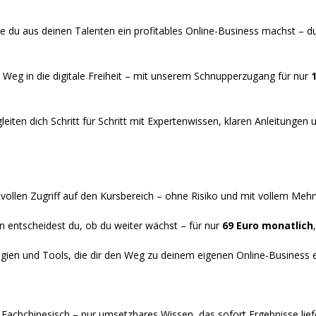
e du aus deinen Talenten ein profitables Online-Business machst – d
 Weg in die digitale Freiheit – mit unserem Schnupperzugang für nur
gleiten dich Schritt für Schritt mit Expertenwissen, klaren Anleitunge
llen Zugriff auf den Kursbereich – ohne Risiko und mit vollem Mehr
entscheidest du, ob du weiter wächst – für nur
69 Euro monatlich
gien und Tools, die dir den Weg zu deinem eigenen Online-Business 
Fachchinesisch – nur umsetzbares Wissen, das sofort Ergebnisse liefe