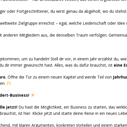
er oder Fortgeschrittener, du wirst genau da abgeholt, wo du stehst
weltweite Zielgruppe erreichst – egal, welche Leidenschaft oder Idee 
t anderen Mitgliedern aus, die denselben Traum verfolgen. Gemeinsa
?
ekommen, um zu handeln! Stell dir vor, in einem Jahr erzählst du, wi
e du dir immer gewünscht hast. Alles, was du dafür brauchst, ist
eine 
uro.
Öffne die Tür zu einem neuen Kapitel und werde Teil von
Jahrhu
hen.
dert-Business!
le jetzt!
Du hast die Möglichkeit, ein Business zu starten, das wirkli
rauchst, ist hier. Klicke jetzt und starte deine Reise in ein neues Leb
echend, mit klaren Argumenten, konkreten Vorteilen und einem starke