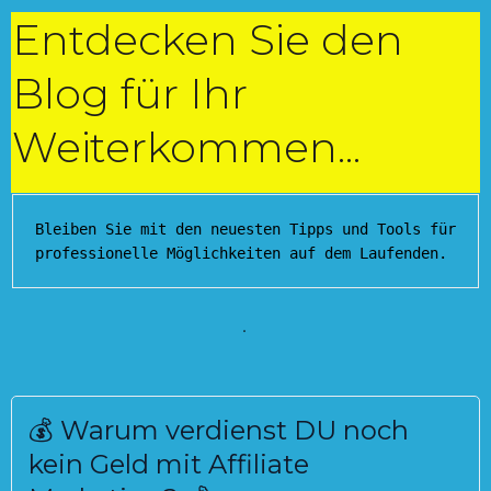
Entdecken Sie den
Blog für Ihr
Weiterkommen...
Bleiben Sie mit den neuesten Tipps und Tools für 
professionelle Möglichkeiten auf dem Laufenden.
.
💰 Warum verdienst DU noch
kein Geld mit Affiliate