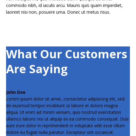
commodo nibh, id iaculis arcu. Mauris quis quam imperdiet,
laoreet nisi non, posuere urna. Donec ut metus risus.
What Our Customers
Are Saying
John Doe
Lorem ipsum dolor sit amet, consectetur adipisicing elit, sed
do eiusmod tempor incididunt ut labore et dolore magna
aliqua. Ut enim ad minim veniam, quis nostrud exercitation
ullamco laboris nisi ut aliquip ex ea commodo consequat. Duis
aute irure dolor in reprehenderit in voluptate velit esse cillum
dolore eu fugiat nulla pariatur. Excepteur sint occaecat